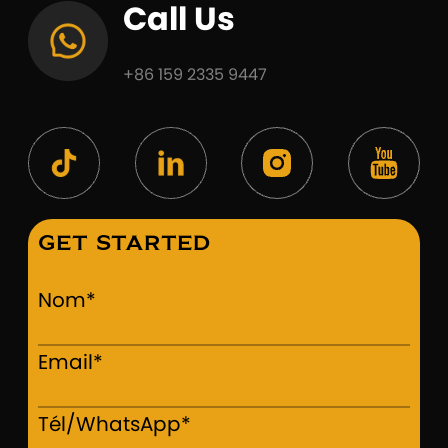
Call Us
+86 159 2335 9447
Get Started
Nom*
Email*
Tél/WhatsApp*