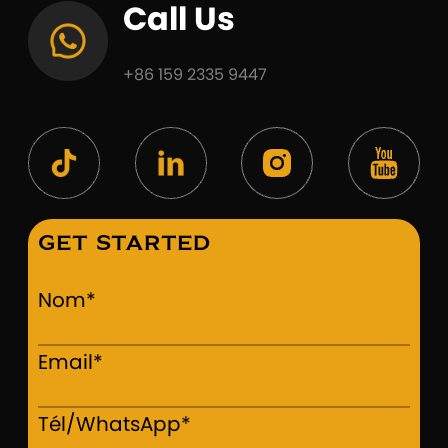
Call Us
+86 159 2335 9447
Get Started
Nom*
Email*
Tél/WhatsApp*