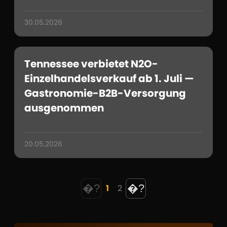
30.05.2026
Tennessee verbietet N2O-
Einzelhandelsverkauf ab 1. Juli —
Gastronomie-B2B-Versorgung
ausgenommen
20.05.2026
�?
�?
1
2