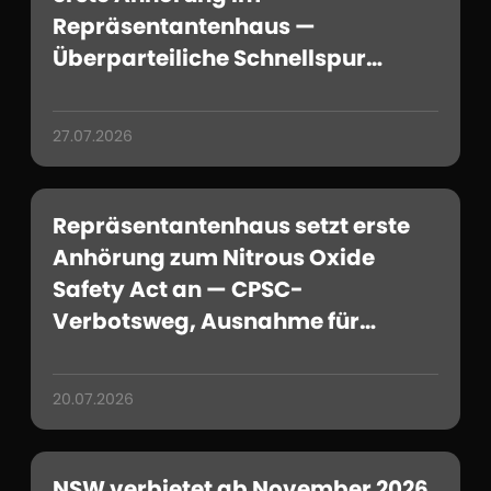
Repräsentantenhaus —
Überparteiliche Schnellspur
bestätigt, kulinarische Ausnahme
unbeanstandet
27.07.2026
Repräsentantenhaus setzt erste
Anhörung zum Nitrous Oxide
Safety Act an — CPSC-
Verbotsweg, Ausnahme für
Lebensmittelproduktion
schriftlich fixiert
20.07.2026
NSW verbietet ab November 2026